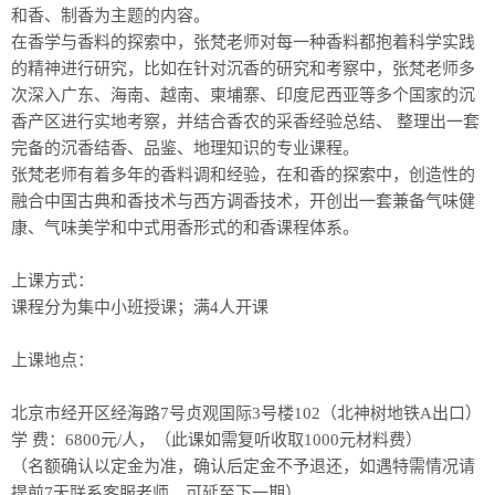
和香、制香为主题的内容。
在香学与香料的探索中，张梵老师对每一种香料都抱着科学实践
的精神进行研究，比如在针对沉香的研究和考察中，张梵老师多
次深入广东、海南、越南、柬埔寨、印度尼西亚等多个国家的沉
香产区进行实地考察，并结合香农的采香经验总结、 整理出一套
完备的沉香结香、品鉴、地理知识的专业课程。
张梵老师有着多年的香料调和经验，在和香的探索中，创造性的
融合中国古典和香技术与西方调香技术，开创出一套兼备气味健
康、气味美学和中式用香形式的和香课程体系。
上课方式：
课程分为集中小班授课；满4人开课
上课地点：
北京市经开区经海路7号贞观国际3号楼102（北神树地铁A出口）
学 费：6800元/人，（此课如需复听收取1000元材料费）
（名额确认以定金为准，确认后定金不予退还，如遇特需情况请
提前7天联系客服老师，可延至下一期）