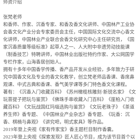
师资介绍
张梵老师
和香师、作家、沉香专家、和香及香文化讲师、中国林产工业协
会香文化产业分会专家委员会主任，中国国际文化交流中心香文
化讲师，中国林业产业联合会香文化研究中心主任研究员，《国
家沉香质量等级标准》起草人之一、人大附中非遗劳动技能课
（制香技艺）特聘讲师，中国林业出版社特约作家、大公网国学
专栏作家，山海香居创始人。
拥有十多年中国香学传播、香产品开发从业经验，多年致力于研
究中国香文化及专业的香文化教学，创立梵老师品香课、香席鼻
观课、中式古典和香课、香气美学课等多门特色香文化课程。
著有：《沉香入门收藏百科》《苏州橄榄核雕刻·新锐名家》《文
玩菩提子把玩与鉴赏》《佛珠手串收藏入门百科》《崖柏入门收
藏百科》《文玩战国红玛瑙选购与鉴赏》《文玩老珠子》《茶道
养生师》香专题、《中国林业产业杂志》香专题、《玩香：沉
香、棋楠与鼻观》《讲究吧，明式家具》等作品。
2019年登上央视《家有传家宝》香主题栏目制作香囊。
2023年登上央视《探索发现》匠人匠心节目，成为该节目首个以