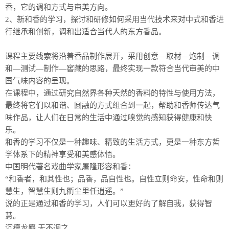
香，它的调和方式与审美方向。
2、新和香的学习，探讨和研修如何采用当代技术来对中式和香进
行继承和创新，调和出适合当代人的东方香品。
课程主要线索将沿着香品制作展开，采用创意—取材—炮制—调
和—测试—制作—窖藏的思路，最终实现一款符合当代审美的中
国气味内容的呈现。
在课程中，通过研究自然界各种天然的香料的特性与使用方法，
最终将它们以和谐、圆融的方式组合到一起，帮助和香师传达气
味作品，让人们在日常的生活中通过嗅觉的感知获得健康和快
乐。
和香的学习不仅是一种趣味、精致的生活方式，更是一种东方哲
学体系下的精神享受和美感体悟。
中国明代著名戏曲学家屠隆形容和香：
“和香者，和其性也；品香，品自性也。自性立则命安，性命和则
慧生，智慧生则九衢尘里任逍遥。”
说的正是通过和香的学习，人们可以更好的了解自我，获得智
慧。
沉檀龙麝 无不调之