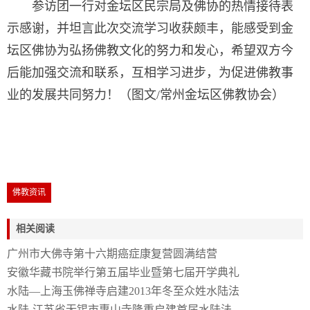
参访团一行对金坛区民宗局及佛协的热情接待表
示感谢，并坦言此次交流学习收获颇丰，能感受到金
坛区佛协为弘扬佛教文化的努力和发心，希望双方今
后能加强交流和联系，互相学习进步，为促进佛教事
业的发展共同努力！（图文/常州金坛区佛教协会）
佛教资讯
相关阅读
广州市大佛寺第十六期癌症康复营圆满结营
安徽华藏书院举行第五届毕业暨第七届开学典礼
水陆—上海玉佛禅寺启建2013年冬至众姓水陆法
水陆-江苏省无锡市惠山寺隆重启建首届水陆法