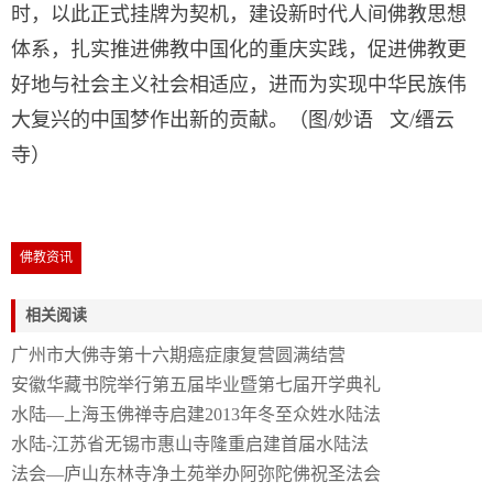
时，以此正式挂牌为契机，建设新时代人间佛教思想
体系，扎实推进佛教中国化的重庆实践，促进佛教更
好地与社会主义社会相适应，进而为实现中华民族伟
大复兴的中国梦作出新的贡献。（图/妙语 文/缙云
寺）
佛教资讯
相关阅读
广州市大佛寺第十六期癌症康复营圆满结营
安徽华藏书院举行第五届毕业暨第七届开学典礼
水陆—上海玉佛禅寺启建2013年冬至众姓水陆法
水陆-江苏省无锡市惠山寺隆重启建首届水陆法
法会—庐山东林寺净土苑举办阿弥陀佛祝圣法会