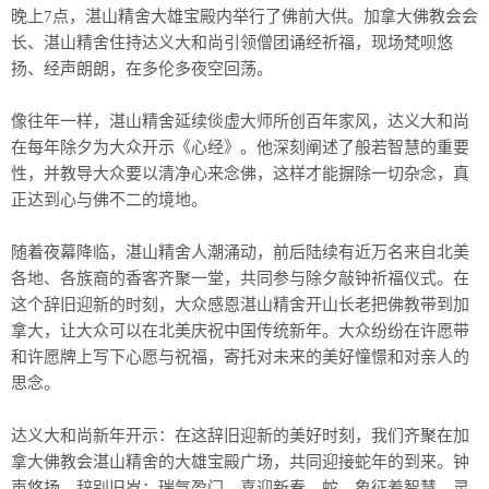
晚上7点，湛山精舍大雄宝殿内举行了佛前大供。加拿大佛教会会
长、湛山精舍住持达义大和尚引领僧团诵经祈福，现场梵呗悠
扬、经声朗朗，在多伦多夜空回荡。
像往年一样，湛山精舍延续倓虚大师所创百年家风，达义大和尚
在每年除夕为大众开示《心经》。他深刻阐述了般若智慧的重要
性，并教导大众要以清净心来念佛，这样才能摒除一切杂念，真
正达到心与佛不二的境地。
随着夜幕降临，湛山精舍人潮涌动，前后陆续有近万名来自北美
各地、各族裔的香客齐聚一堂，共同参与除夕敲钟祈福仪式。在
这个辞旧迎新的时刻，大众感恩湛山精舍开山长老把佛教带到加
拿大，让大众可以在北美庆祝中国传统新年。大众纷纷在许愿带
和许愿牌上写下心愿与祝福，寄托对未来的美好憧憬和对亲人的
思念。
达义大和尚新年开示：在这辞旧迎新的美好时刻，我们齐聚在加
拿大佛教会湛山精舍的大雄宝殿广场，共同迎接蛇年的到来。钟
声悠扬，辞别旧岁；瑞气盈门，喜迎新春。蛇，象征着智慧、灵