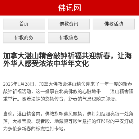
佛讯网
首页
佛教资讯
佛教活动
佛教商务
佛教信息
加拿大湛山精舍敲钟祈福共迎新春，让海
外华人感受浓浓中华年文化
2025年1月28日，加拿大佛教会湛山精舍迎来了一年一度的新春
敲钟祈福活动，这一盛事在北美佛教的心脏地带——湛山精舍隆
重举行。随着法钟的悠扬传音，新春的气息也随之弥漫。
当晚，湛山精舍内，佛教旗帜迎风飘扬，佛灯如炬照亮每一处角
落，大雄宝殿、观音殿、地藏殿等殿堂悬挂的红彤彤的平安灯成
为多伦多新春的标志性打卡地。