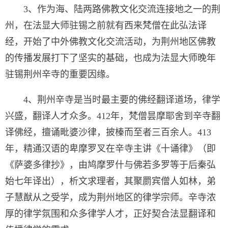
3、作为海、陆两路佛教文化交流连接地之一的荆
州，在法显大师驻锡之前就有西来梵僧在此弘法译
经，开始了中外佛教文化交流活动，为荆州地区佛教
的传播发展打下了坚实的基础，也成为法显大师晚年
驻锡荆州辛寺的重要因缘。
4、荆州辛寺是当时最主要的佛经翻译道场，律学
兴盛，翻译人才众多。412年，梵僧昙摩耶舍到辛寺翻
译佛经，擅诵毗婆沙律，披榛而至者三百余人。413
年，精通汉语的卑摩罗叉在辛寺主讲《十诵律》（即
《萨婆多律抄》，由鸠摩罗什与佛若多罗等于后秦弘
始七年译出），析文求理者，其聚罽宾僧人如林，弟
子慧猷从之受学，成为荆州地区的律学宗师。辛寺浓
厚的律学氛围和众多律学人才，正好契合法显翻译和