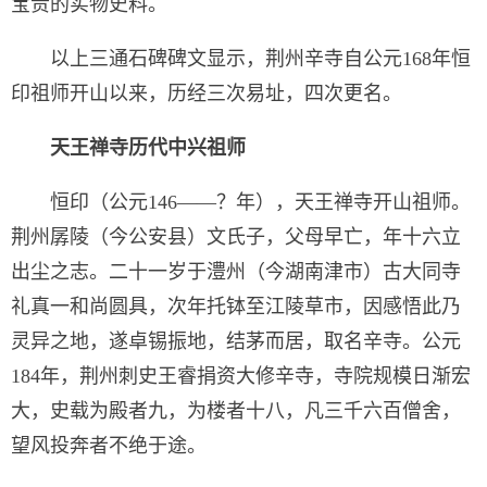
宝贵的实物史料。
以上三通石碑碑文显示，荆州辛寺自公元168年恒
印祖师开山以来，历经三次易址，四次更名。
天王禅寺历代中兴祖师
恒印（公元146——？年），天王禅寺开山祖师。
荆州孱陵（今公安县）文氏子，父母早亡，年十六立
出尘之志。二十一岁于澧州（今湖南津市）古大同寺
礼真一和尚圆具，次年托钵至江陵草市，因感悟此乃
灵异之地，遂卓锡振地，结茅而居，取名辛寺。公元
184年，荆州刺史王睿捐资大修辛寺，寺院规模日渐宏
大，史载为殿者九，为楼者十八，凡三千六百僧舍，
望风投奔者不绝于途。