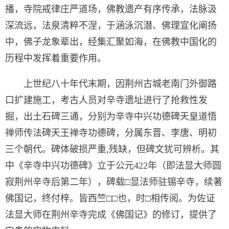
播，寺院戒律庄严道场，佛教遗产有序传承，法脉汲
深流远，法泉清粹不涅，于涵泳沉潜、佛理宣化阐扬
中，佛子龙象辈出，经集汇聚如海，在佛教中国化的
历程中发挥着重要作用。
上世纪八十年代末期，因荆州古城老南门外御路
口扩建施工，考古人员对辛寺遗址进行了抢救性发
掘，出土石碑三通，分别为辛寺中兴功德碑天皇道悟
禅师传法碑天王禅寺功德碑，分属东晋、李唐、明初
三个朝代。碑体破损严重,残缺，但碑文犹可辨析。其
中《辛寺中兴功德碑》立于公元422年（即法显大师圆
寂荆州辛寺后第二年），碑载□显法师驻锡辛寺，续著
佛国记，终付梓。皆西竺□□也，时□相传阅。为佐证
法显大师在荆州辛寺完成《佛国记》的修订，提供了