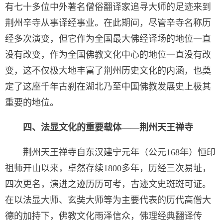
有七十多位中外著名僧俗翻译家追寻大师的足迹来到
荆州辛寺从事译经事业。在此期间，尽管辛寺名称历
经多次演变，但它作为全国最大佛经译场的地位一直
没有改变，作为全国佛教文化中心的地位一直没有改
变，这不仅极大地丰富了荆州历史文化的内涵，也奠
定了这座千年古刹在湖北乃至中国佛教发展史上极其
重要的地位。
四、法显文化的重要载体——荆州天王禅寺
荆州天王禅寺自东汉建宁元年（公元168年）恒印
祖师开山以来，卓然存续1800多年，历经三次易址，
四次更名，演进之迹历历可考，古迹文史斑斑可证。
在以法显大师、玄奘大师等为主要代表的历代高僧大
德的加持下，佛教文化雨泽信众，佛理经典翻译传