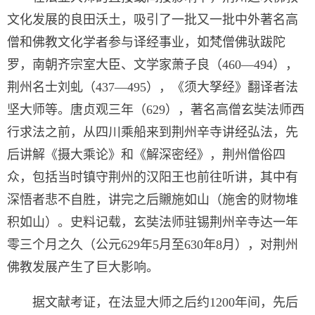
文化发展的良田沃土，吸引了一批又一批中外著名高
僧和佛教文化学者参与译经事业，如梵僧佛驮跋陀
罗，南朝齐宗室大臣、文学家萧子良（460—494），
荆州名士刘虬（437—495），《须大孥经》翻译者法
坚大师等。唐贞观三年（629），著名高僧玄奘法师西
行求法之前，从四川乘船来到荆州辛寺讲经弘法，先
后讲解《摄大乘论》和《解深密经》，荆州僧俗四
众，包括当时镇守荆州的汉阳王也前往听讲，其中有
深悟者悲不自胜，讲完之后䞋施如山（施舍的财物堆
积如山）。史料记载，玄奘法师驻锡荆州辛寺达一年
零三个月之久（公元629年5月至630年8月），对荆州
佛教发展产生了巨大影响。
据文献考证，在法显大师之后约1200年间，先后