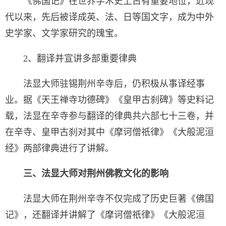
《佛国记》在世界学术史上占有重要地位，近现
代以来，先后被译成英、法、日等国文字，成为中外
史学家、文学家研究的瑰宝。
2、翻译并宣讲多部重要律典
法显大师驻锡荆州辛寺后，仍积极从事译经事
业。据《天王禅寺功德碑》《皇甲古刹碑》等史料记
载，法显在辛寺参与翻译的律典共六部七十三卷，并
在辛寺、皇甲古刹对其中《摩诃僧祇律》《大般泥洹
经》两部律典进行了讲解。
三、法显大师对荆州佛教文化的影响
法显大师在荆州辛寺不仅完成了历史巨著《佛国
记》，还翻译并讲解了《摩诃僧祇律》《大般泥洹