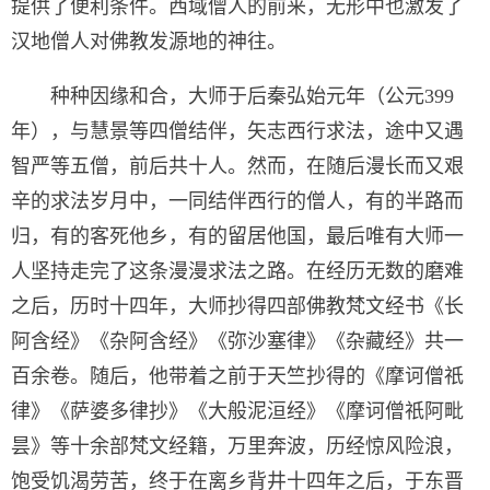
提供了便利条件。西域僧人的前来，无形中也激发了
汉地僧人对佛教发源地的神往。
种种因缘和合，大师于后秦弘始元年（公元399
年），与慧景等四僧结伴，矢志西行求法，途中又遇
智严等五僧，前后共十人。然而，在随后漫长而又艰
辛的求法岁月中，一同结伴西行的僧人，有的半路而
归，有的客死他乡，有的留居他国，最后唯有大师一
人坚持走完了这条漫漫求法之路。在经历无数的磨难
之后，历时十四年，大师抄得四部佛教梵文经书《长
阿含经》《杂阿含经》《弥沙塞律》《杂藏经》共一
百余卷。随后，他带着之前于天竺抄得的《摩诃僧祇
律》《萨婆多律抄》《大般泥洹经》《摩诃僧祇阿毗
昙》等十余部梵文经籍，万里奔波，历经惊风险浪，
饱受饥渴劳苦，终于在离乡背井十四年之后，于东晋