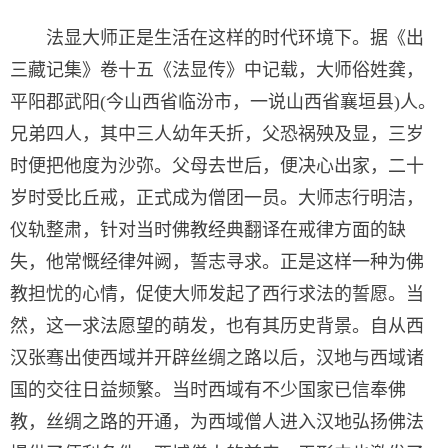
法显大师正是生活在这样的时代环境下。据《出
三藏记集》卷十五《法显传》中记载，大师俗姓龚，
平阳郡武阳(今山西省临汾市，一说山西省襄垣县)人。
兄弟四人，其中三人幼年夭折，父恐祸殃及显，三岁
时便把他度为沙弥。父母去世后，便决心出家，二十
岁时受比丘戒，正式成为僧团一员。大师志行明洁，
仪轨整肃，针对当时佛教经典翻译在戒律方面的缺
失，他常慨经律舛阙，誓志寻求。正是这样一种为佛
教担忧的心情，促使大师发起了西行求法的誓愿。当
然，这一求法愿望的萌发，也有其历史背景。自从西
汉张骞出使西域并开辟丝绸之路以后，汉地与西域诸
国的交往日益频繁。当时西域有不少国家已信奉佛
教，丝绸之路的开通，为西域僧人进入汉地弘扬佛法