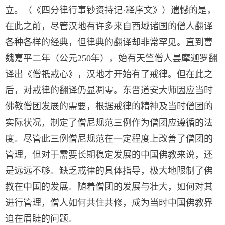
立。（《四分律行事钞资持记·释序文》）遗憾的是，
在此之前，尽管汉地有许多来自西域诸国的僧人翻译
各种各样的经典，但律典的翻译却非常罕见。直到曹
魏嘉平二年（公元250年），始有天竺僧人昙摩迦罗翻
译出《僧祇戒心》，汉地才开始有了戒律。但在此之
后，对戒律的翻译仍显凋零。东晋道安大师因应当时
佛教僧团发展的需要，根据戒律的精神及当时僧团的
实际状况，制定了僧尼规范三例作为僧团应遵循的法
度。尽管此三例僧尼规范在一定程度上改善了僧团的
管理，但对于需要长期稳定发展的中国佛教来说，还
是远远不够。缺乏戒律的具体指导，极大地限制了佛
教在中国的发展。随着僧团的发展与壮大，如何对其
进行管理，僧人如何共住共修，成为当时中国佛教界
迫在眉睫的问题。