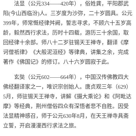
法显（公元334——420年），俗姓龚，平阳郡武
阳(今山西临汾)人。三岁度为沙弥，二十岁圆具。公元
399年，师常慨经律舛阙，誓志寻求，不顾六十五岁高
龄，毅然西行求法，历时十四载，游历三十余国，取
回经律十余部。师八十二岁驻锡天王禅寺，翻译《摩
诃僧祇律》《大般泥洹经》等律典，讲集之余，完成
著作《佛国记》的修订。八十六岁圆寂于此。
玄奘（公元602——664年），中国汉传佛教四大
佛经翻译家之一，唯识宗创始人。唐贞观三年（629）
5月，师驻锡天王禅寺，讲解《摄大乘论》和《阿毗达
摩》等经典，荆州僧俗四众有深悟者悲不自胜。因受
法显精神感召，师于公元630年8月，在天王禅寺具斋
立誓，开启漫漫西行求法之旅。