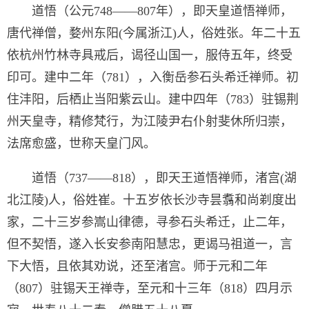
道悟（公元748——807年），即天皇道悟禅师，
唐代禅僧，婺州东阳(今属浙江)人，俗姓张。年二十五
依杭州竹林寺具戒后，谒径山国一，服侍五年，终受
印可。建中二年（781），入衡岳参石头希迁禅师。初
住沣阳，后栖止当阳紫云山。建中四年（783）驻锡荆
州天皇寺，精修梵行，为江陵尹右仆射斐休所归崇，
法席愈盛，世称天皇门风。
道悟（737——818），即天王道悟禅师，渚宫(湖
北江陵)人，俗姓崔。十五岁依长沙寺昙翥和尚剃度出
家，二十三岁参嵩山律德，寻参石头希迁，止二年，
但不契悟，遂入长安参南阳慧忠，更谒马祖道一，言
下大悟，且依其劝说，还至渚宫。师于元和二年
（807）驻锡天王禅寺，至元和十三年（818）四月示