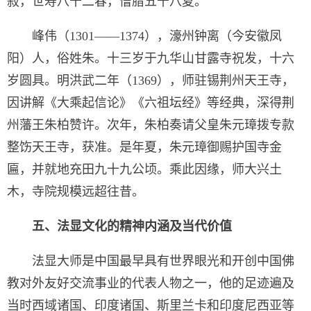
寂，世寿八十二春，僧腊五十八夏。
峰伟（1301——1374），濠州钟离（今安徽凤
阳）人，俗姓朱。十三岁于九华山甘露寺祝发，十六
岁圆具。明洪武二年（1369），师驻锡荆州天王寺，
因讲解《大乘起信论》《六祖坛经》等经典，深得荆
州藩王朱柏赞许。次年，朱柏奏请父皇朱元璋拨专款
整饬天王寺，获准。是年夏，朱元璋御赐护国寺金
匾，并就地充田九十九公顷。乘此因缘，师大兴土
木，寺院规模远超往昔。
五、法显文化的精神内涵及当代价值
法显大师是中国最早具有世界眼光和开创中国佛
教对外友好交流事业的代表人物之一，他的足迹遍及
当时西域诸国、印度诸国、斯里兰卡和印度尼西亚等