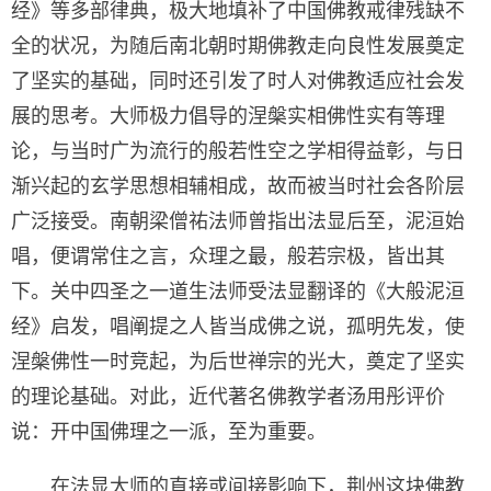
经》等多部律典，极大地填补了中国佛教戒律残缺不
全的状况，为随后南北朝时期佛教走向良性发展奠定
了坚实的基础，同时还引发了时人对佛教适应社会发
展的思考。大师极力倡导的涅槃实相佛性实有等理
论，与当时广为流行的般若性空之学相得益彰，与日
渐兴起的玄学思想相辅相成，故而被当时社会各阶层
广泛接受。南朝梁僧祐法师曾指出法显后至，泥洹始
唱，便谓常住之言，众理之最，般若宗极，皆出其
下。关中四圣之一道生法师受法显翻译的《大般泥洹
经》启发，唱阐提之人皆当成佛之说，孤明先发，使
涅槃佛性一时竞起，为后世禅宗的光大，奠定了坚实
的理论基础。对此，近代著名佛教学者汤用彤评价
说：开中国佛理之一派，至为重要。
在法显大师的直接或间接影响下，荆州这块佛教