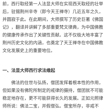
前，西行取经第一人法显大师在实现西天取经的壮举
后，驻锡荆州辛寺（即今天王禅寺）几近五年之久，
并圆寂于此。在此期间，大师撰写了历史巨著《佛国
记》，翻译并讲解了多部重要梵文律典，为中国佛教
的健康传承作出了关键性贡献。这不仅极大地丰富了
荆州历史文化的内涵，也奠定了天王禅寺在中国佛教
文化发展史上的重要地位。
一、法显大师西行求法缘起
佛法的住世与弘扬，僧团发挥着根本性的作用，
但如果没有佛陀所制定的戒律的摄持，僧团就不可能
稳定地存在，更不可能获得长久的发展。正如元照律
师所说：佛法二宝，并假僧弘。僧宝所存，非戒不