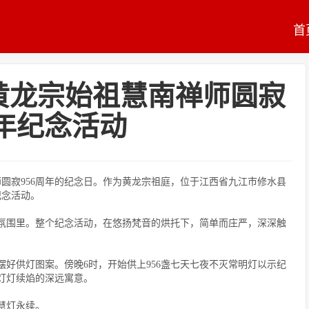
首
黄龙宗始祖慧南禅师圆寂
周年纪念活动
禅师圆寂956周年的纪念日。作为黄龙宗祖庭，位于江西省九江市修水县
纪念活动。
氛围里。整个纪念活动，在悠扬梵音的烘托下，简单而庄严，深深触
好供灯图案。傍晚6时，开始供上956盏七天七夜不灭常明灯以示纪
灯灯续焰的深远寓意。
慧灯永续。