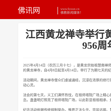
佛讯网
www.foxun.cn
佛教新闻媒体！
江西黄龙禅寺举行
956
2025年4月14日（农历三月十七），是黄龙宗始祖慧南
的黄龙禅寺，自4月8日起至4月14日，举行了为期七天的
活动期间，黄龙禅寺僧众们虔诚诵经，沉浸在浓厚的修行
动心灵。
法会的第七天，义工们满怀热忱，在祖师塔院广场上精心摆
念。盏盏明灯照亮了祖师塔院广场，以此彰显祖祖相承、
纪念活动依据传统规制举办，惟愿正法久住、宗风远振、