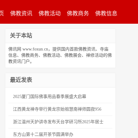
页
佛教资讯
佛教活动
佛教商务
佛教信息
关于本站
佛讯网 www.foxun.cn，提供国内首款佛教资讯、寺庙
信息、佛教商务、佛教活动、佛教展会、禅修活动的佛
教资讯门户。
最近发表
2025厦门国际佛事用品春季展盛大启幕
江西黄龙禅寺举行黄龙宗始祖慧南禅师圆寂956
浙江温州天护讲寺发布天台学研习所2025年居士
东方山第十二届开茶节圆满举办