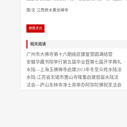
图/文 江西修水黄龙禅寺
佛教资讯
相关阅读
广州市大佛寺第十六期癌症康复营圆满结营
安徽华藏书院举行第五届毕业暨第七届开学典礼
水陆—上海玉佛禅寺启建2013年冬至众姓水陆法
水陆-江苏省无锡市惠山寺隆重启建首届水陆法
法会—庐山东林寺净土苑举办阿弥陀佛祝圣法会