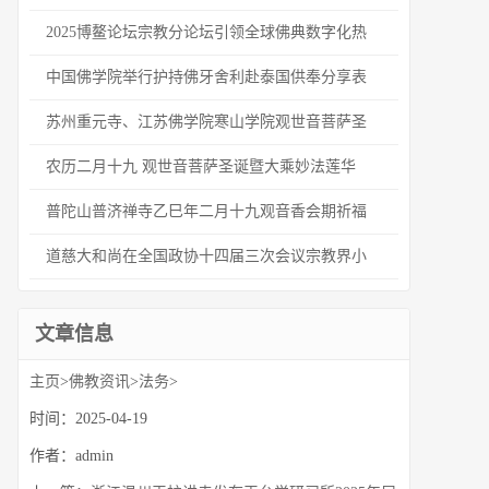
2025博鳌论坛宗教分论坛引领全球佛典数字化热
中国佛学院举行护持佛牙舍利赴泰国供奉分享表
苏州重元寺、江苏佛学院寒山学院观世音菩萨圣
农历二月十九 观世音菩萨圣诞暨大乘妙法莲华
普陀山普济禅寺乙巳年二月十九观音香会期祈福
道慈大和尚在全国政协十四届三次会议宗教界小
文章信息
主页
>
佛教资讯
>
法务
>
时间：2025-04-19
作者：admin