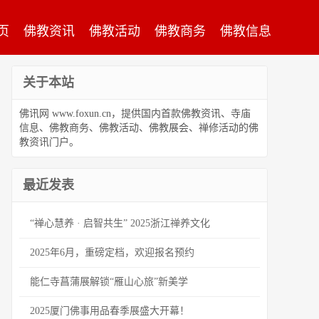
页
佛教资讯
佛教活动
佛教商务
佛教信息
关于本站
佛讯网 www.foxun.cn，提供国内首款佛教资讯、寺庙
信息、佛教商务、佛教活动、佛教展会、禅修活动的佛
教资讯门户。
最近发表
“禅心慧养 · 启智共生” 2025浙江禅养文化
2025年6月，重磅定档，欢迎报名预约
能仁寺菖蒲展解锁“雁山心旅”新美学
2025厦门佛事用品春季展盛大开幕！