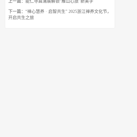
上一篇：
能仁寺菖蒲展解锁“雁山心旅”新美学
下一篇：
“禅心慧养 · 启智共生” 2025浙江禅养文化节，
开启共生之旅