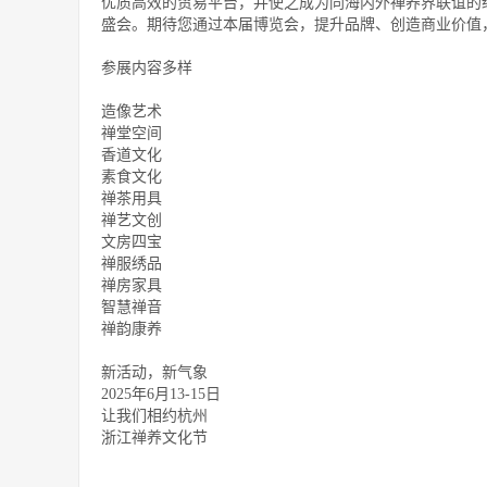
优质高效的贸易平台，并使之成为同海内外禅养界联谊的
盛会。期待您通过本届博览会，提升品牌、创造商业价值
参展内容多样
造像艺术
禅堂空间
香道文化
素食文化
禅茶用具
禅艺文创
文房四宝
禅服绣品
禅房家具
智慧禅音
禅韵康养
新活动，新气象
2025年6月13-15日
让我们相约杭州
浙江禅养文化节