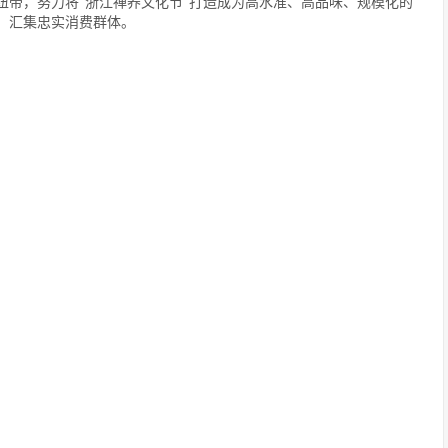
纽带，努力将“浙江禅养文化节”打造成为高水准、高品味、规模化的
，汇集忠实消费群体。