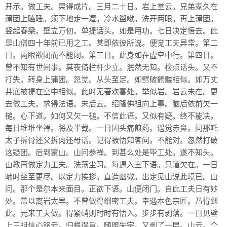
开示。做工夫。果得成片。三月二十日。岩上堂云。兄弟家久在
蒲团上瞌睡。须下地走一遭。冷水盥嗽。洗开两眼。再上蒲团。
竖起春梁。壁立万仞。单提话头。如是用功。七日决定悟去。此
是山僧四十年前已用之工。某即依彼所说。便觉工夫异常。第二
日。两眼欲闭而不能闭。第三日。此身如在虚空中行。第四日。
曾不知有世间事。其夜倚栏杆少立。泯然无知。检点话头。又不
打失。转身上蒲团。忽觉。从头至足。如劈破髑髅相似。如万丈
井底被提在空中相似。此时无著欢喜处。举似岩。岩云未在。更
去做工夫。求得法语。末后云。绍隆佛祖向上事。脑后依前欠一
槌。心下道。如何又欠一槌。不信此语。又似有疑。终不能决。
每日堆堆坐禅。将及半载。一日因头痛煎药。遇觉赤鼻。问那吒
太子拆骨还父拆肉还母话。记得被悟知客问。不能对。忽然打破
这疑团。后到蒙山。山问参禅。到甚么处是毕工处。遂不知头。
山教再做定力工夫。洗荡尘习。每遇入室下语。只道欠在。一日
晡时坐至更尽。以定力挨拶。直造幽微。出定见山说此境已。山
问。那个是尔本来面目。正欲下语。山便闭门。自此工夫日有妙
处。盖以离岩太早。不曾做得细密工夫。幸遇本色宗匠。乃得到
此。元来工夫做。得紧峭则时时有悟入。步步有剥落。一日见壁
上三祖信心铭云。归根得旨。随照失宗。又剥了一层。山云。个