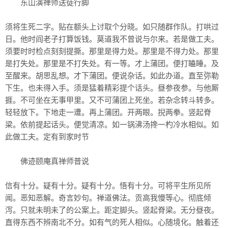
东山演禅师送徒行脚
须将生死二字。贴在额头上讨取个分晓。如只随群作队。打哄过
日。他时阎老子打算饭钱。莫道我不曾说与尔来。若是做工夫。
须要时时检点刻刻提撕。那里是得力处。那里是不得力处。那里
是打失处。那里是不打失处。有一等。才上蒲团。便打瞌睡。及
至醒来。胡思乱想。才下蒲团。便说杂话。如此办道。直至弥勒
下生。也未得入手。须是猛着精彩提个话头。昼参夜参。与他厮
捱。不可坐在无事甲里。又不可蒲团上死坐。若杂念转斗转多。
轻轻放下。下地走一遭。再上蒲团。开两眼。掜两拳。竖起脊
梁。依前提起话头。便觉清凉。如一锅沸汤搀一杓冷水相似。如
此做工夫。定有到家时节
佛迹颐庵真禅师普说
信有十分。疑有十分。疑有十分。悟有十分。可将平生所见所
闻。恶知恶解。奇言妙句。禅道佛法。贡高我慢等心。彻底倾
泻。只就未明未了的公案上。距定脚头。竖起脊梁。无分昼夜。
直得东西不辨南北不分。如有气的死人相似。心随境化。触着还