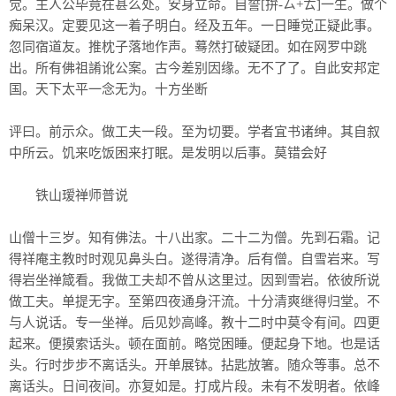
觉。主人公毕竟在甚么处。安身立命。自誓[拚-ㄙ+ㄊ]一生。做个
痴呆汉。定要见这一着子明白。经及五年。一日睡觉正疑此事。
忽同宿道友。推枕子落地作声。蓦然打破疑团。如在网罗中跳
出。所有佛祖誵讹公案。古今差别因缘。无不了了。自此安邦定
国。天下太平一念无为。十方坐断
评曰。前示众。做工夫一段。至为切要。学者宜书诸绅。其自叙
中所云。饥来吃饭困来打眠。是发明以后事。莫错会好
铁山瑷禅师普说
山僧十三岁。知有佛法。十八出家。二十二为僧。先到石霜。记
得祥庵主教时时观见鼻头白。遂得清净。后有僧。自雪岩来。写
得岩坐禅箴看。我做工夫却不曾从这里过。因到雪岩。依彼所说
做工夫。单提无字。至第四夜通身汗流。十分清爽继得归堂。不
与人说话。专一坐禅。后见妙高峰。教十二时中莫令有间。四更
起来。便摸索话头。顿在面前。略觉困睡。便起身下地。也是话
头。行时步步不离话头。开单展钵。拈匙放箸。随众等事。总不
离话头。日间夜间。亦复如是。打成片段。未有不发明者。依峰