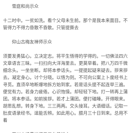
雪庭和尚示众
十二时中。一贫如洗。看个父母未生前。那个是我本来面目。不
管得力不得力昏散不昏散。只管提撕去
仰山古梅友禅师示众
须要发勇猛心。立决定志。将平生悟得的学得的。一切佛法四六
文章语言三昧。一扫扫向大洋海里去。更莫举着。把八万四千微
细念头。一坐坐断。却将本参话头。一提提起疑来疑去。拶来拶
去。凝定身心。讨个分晓。以悟为则。不可向公案上卜度经书上
寻觅。直须卒地断爆地拆方始到家。若是话头提不起连举三遍。
便觉有力。若身力疲倦。心识怉懆。却轻轻下地。打一转再上蒲
团。将本参话。如前挨拶。若才上蒲团。便打磕睡。开得眼来。
胡思乱想。转身下地。三三两两。交头接耳。大语细话。记取一
肚皮语录经书。逞能舌辨。如此用心。腊月三十日到来。总用不
着