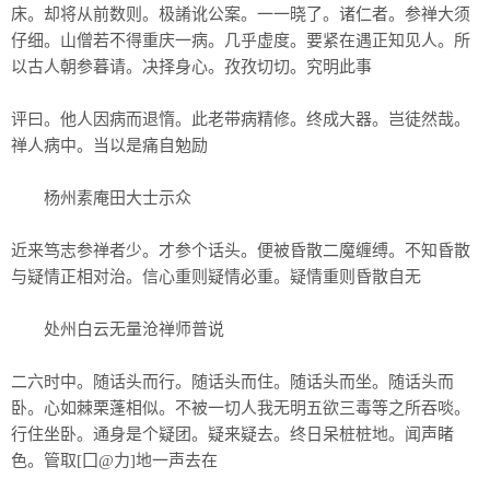
床。却将从前数则。极誵讹公案。一一晓了。诸仁者。参禅大须
仔细。山僧若不得重庆一病。几乎虚度。要紧在遇正知见人。所
以古人朝参暮请。决择身心。孜孜切切。究明此事
评曰。他人因病而退惰。此老带病精修。终成大器。岂徒然哉。
禅人病中。当以是痛自勉励
杨州素庵田大士示众
近来笃志参禅者少。才参个话头。便被昏散二魔缠缚。不知昏散
与疑情正相对治。信心重则疑情必重。疑情重则昏散自无
处州白云无量沧禅师普说
二六时中。随话头而行。随话头而住。随话头而坐。随话头而
卧。心如棘栗蓬相似。不被一切人我无明五欲三毒等之所吞啖。
行住坐卧。通身是个疑团。疑来疑去。终日呆桩桩地。闻声睹
色。管取[囗@力]地一声去在