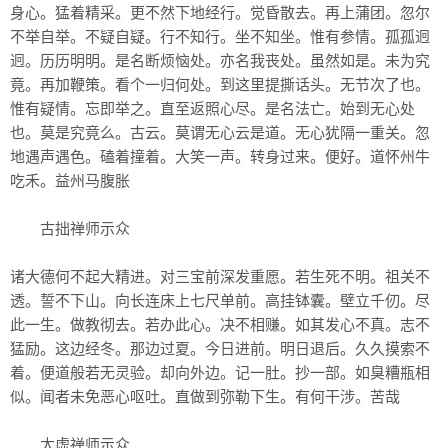
身心。猛着精采。更不然下地经行。觉昏散去。再上蒲团。忽尔
不举自举。不疑自疑。行不知行。坐不知坐。惟有参情。孤孤迥
迥。历历明明。是名断烦恼处。亦名我丧处。虽然如是。未为究
竟。再加鞭策。看个一归何处。到这里提撕话头。无节次了也。
惟有疑情。忘即举之。直至返照心尽。是名法亡。始到无心处
也。莫是究竟么。古云。莫谓无心云是道。无心犹隔一重关。忽
地遇声遇色。磕着撞着。大笑一声。转身过来。便好。道怀州牛
吃禾。益州马腹胀
古拙禅师示众
诸大德何不起大精进。对三宝前深发重愿。若生死不明。祖关不
透。誓不下山。向长连床上七尺单前。高挂钵囊。壁立千仞。尽
此一生。做教彻去。若办此心。决不相赚。如其发心不真。志不
猛励。这边经冬。那边过夏。今日进前。明日退后。久久摸索不
着。便道般若无灵验。却向外边。记一肚。抄一部。如臭糟瓶相
似。闻者未免恶心呕吐。直做到弥勒下生。有何干涉。苦哉
太虚禅师示众