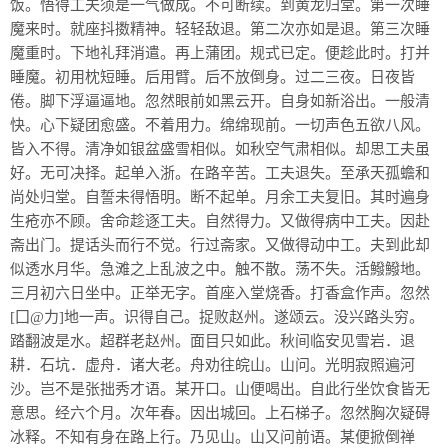
饭。悟得工夫须是一气做成。不可断续。到黄龙归堂。第一次睡
魔来时。就座抖擞精神。轻轻敌退。第二次亦如是退。第三次睡
魔重时。下地礼拜消遣。再上蒲团。规式已定。便趁此时。打并
睡魔。初用枕短睡。后用臂。后不放倒身。过二三夜。日夜皆
倦。脚下浮逼逼地。忽然眼前如黑云开。自身如新浴出。一般清
快。心下疑团愈盛。不着用力。绵绵现前。一切声色五欲八风。
皆入不得。清净如银盆盛雪相似。如秋空气肃相似。却思工夫虽
好。无可决择。起单入浙。在路辛苦。工夫退失。至承天孤蟾和
尚处归堂。自誓未得悟明。断不起单。月余工夫复旧。其时遍身
生疮亦不顾。舍命趁逐工夫。自然得力。又做得病中工夫。因赴
斋出门。提话头而行不觉。行过斋家。又做得动中工。夫到此却
似透水月华。急滩之上乱波之中。触不散。荡不失。活鱍鱍地。
三月初六日坐中。正举无字。首座入堂烧香。打香盒作声。忽然
[囗@力]地一声。识得自己。捉败赵州。遂颂云。没兴路头穷。
踏翻波是水。超群老赵州。面目只如此。秋间临安见雪岩．退
耕．石坑．虚舟．诸大老。舟劝往皖山。山问。光明寂照遍河
沙。岂不是张拙秀才语。某开口。山便喝出。自此行坐饮食皆无
意思。经六个月。次年春。因出城回。上石梯子。忽然胸次疑碍
冰释。不知有身在路上行。乃见山。山又问前语。某便掀倒禅