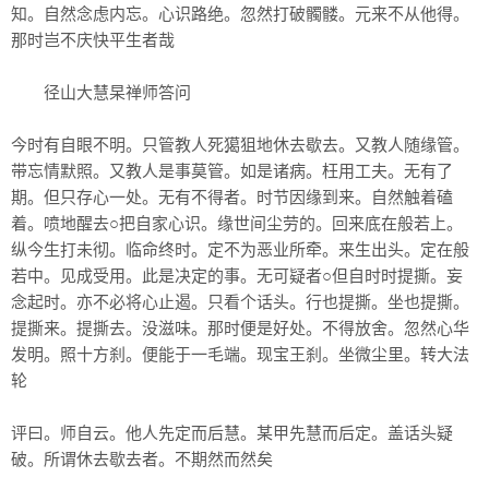
知。自然念虑内忘。心识路绝。忽然打破髑髅。元来不从他得。
那时岂不庆快平生者哉
径山大慧杲禅师答问
今时有自眼不明。只管教人死獦狙地休去歇去。又教人随缘管。
带忘情默照。又教人是事莫管。如是诸病。枉用工夫。无有了
期。但只存心一处。无有不得者。时节因缘到来。自然触着磕
着。喷地醒去○把自家心识。缘世间尘劳的。回来底在般若上。
纵今生打未彻。临命终时。定不为恶业所牵。来生出头。定在般
若中。见成受用。此是决定的事。无可疑者○但自时时提撕。妄
念起时。亦不必将心止遏。只看个话头。行也提撕。坐也提撕。
提撕来。提撕去。没滋味。那时便是好处。不得放舍。忽然心华
发明。照十方刹。便能于一毛端。现宝王刹。坐微尘里。转大法
轮
评曰。师自云。他人先定而后慧。某甲先慧而后定。盖话头疑
破。所谓休去歇去者。不期然而然矣