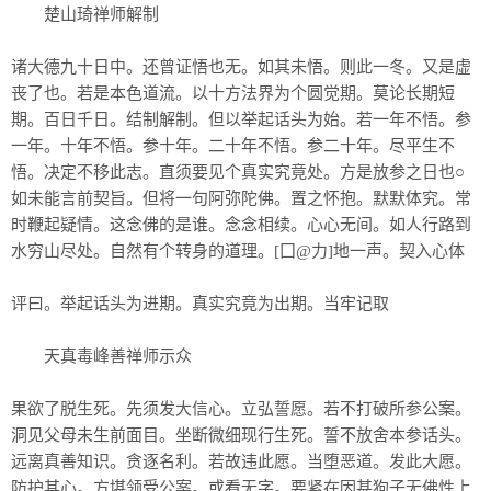
楚山琦禅师解制
诸大德九十日中。还曾证悟也无。如其未悟。则此一冬。又是虚
丧了也。若是本色道流。以十方法界为个圆觉期。莫论长期短
期。百日千日。结制解制。但以举起话头为始。若一年不悟。参
一年。十年不悟。参十年。二十年不悟。参二十年。尽平生不
悟。决定不移此志。直须要见个真实究竟处。方是放参之日也○
如未能言前契旨。但将一句阿弥陀佛。置之怀抱。默默体究。常
时鞭起疑情。这念佛的是谁。念念相续。心心无间。如人行路到
水穷山尽处。自然有个转身的道理。[囗@力]地一声。契入心体
评曰。举起话头为进期。真实究竟为出期。当牢记取
天真毒峰善禅师示众
果欲了脱生死。先须发大信心。立弘誓愿。若不打破所参公案。
洞见父母未生前面目。坐断微细现行生死。誓不放舍本参话头。
远离真善知识。贪逐名利。若故违此愿。当堕恶道。发此大愿。
防护其心。方堪领受公案。或看无字。要紧在因甚狗子无佛性上