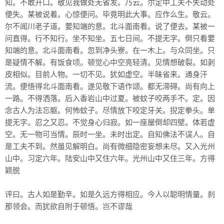
知。不敢开口。敬见我做处无省发。乃云。尔定中工夫不失动处
便失。某被说着。心惊便问。毕竟明此大事。应作么生。敬云。
尔不闻川老子道。要知端的意。北斗面南看。说了便去。某被一
问直得。行不知行。坐不知坐。五七日间。不提无字。倒只看要
知端的意。北斗面南看。忽到净头寮。在一木上。与众同坐。只
是疑情不解。有饭食顷。顿觉心中空亮轻清。见情想破裂。如剥
皮相似。目前人物。一切不见。犹如虚空。半昧省来。通身汗
流。便悟得北斗面南看。遂见敬下语作颂。都无滞碍。尚有向上
一路。不得洒落。后入香岩山中过夏。被蚊子咬两手不。定。因
念古人为法忘躯。何怖蚊子。尽情放下咬定牙关。掜定拳头。单
提无字。忍之又忍。不觉身心归寂。如一座屋倒却四壁。体若虚
空。无一物可当情。辰时一坐。未时出定。自知佛法不误人。自
是工夫不到。然虽见解明白。尚有微细隐密妄想未尽。又入光州
山中。习定六年。陆安山中又住六年。光州山中又住三年。方得
颖脱
评曰。古人如是勤辛。如是久远方得相应。今人以聪明情量。刹
那领会。而犹欲自附于顿悟。岂不谬哉