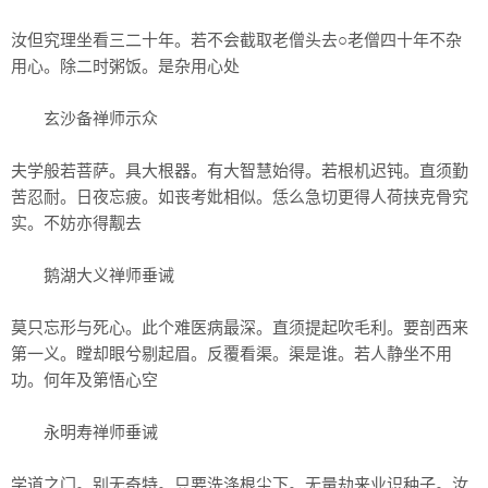
汝但究理坐看三二十年。若不会截取老僧头去○老僧四十年不杂
用心。除二时粥饭。是杂用心处
玄沙备禅师示众
夫学般若菩萨。具大根器。有大智慧始得。若根机迟钝。直须勤
苦忍耐。日夜忘疲。如丧考妣相似。恁么急切更得人荷挟克骨究
实。不妨亦得觏去
鹅湖大义禅师垂诫
莫只忘形与死心。此个难医病最深。直须提起吹毛利。要剖西来
第一义。瞠却眼兮剔起眉。反覆看渠。渠是谁。若人静坐不用
功。何年及第悟心空
永明寿禅师垂诫
学道之门。别无奇特。只要洗涤根尘下。无量劫来业识种子。汝