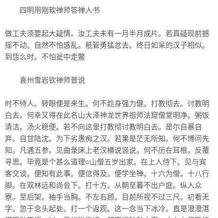
四明用刚软禅师答禅人书
做工夫须要起大疑情。汝工夫未有一月半月成片。若真疑现前撼
摇不动。自然不怕惑乱。秖管勇猛忿去。终日如呆的汉子相似。
到恁么时。不怕瓮中走鳖
袁州雪岩钦禅师普说
时不待人。转眼便是来生。何不趁身强力健。打教彻去。讨教明
白去。何幸又得在此名山大泽神龙世界祖师法窟僧堂明净。粥饭
清洁。汤火稳便。若不向这里打教彻讨教明白去。是尔自暴自
弃。自甘陆沈。为下劣愚痴之汉。若果是茫无所知。何不博问先
知。凡遇五参。见曲彔床上老汉横说竖说。何不历在耳根。反覆
寻思。毕竟是个甚么道理○山僧五岁出家。在上人侍下。见与宾
客交谈。便知有此事。便信得及。便学坐禅。十六为僧。十八行
脚。在双林远和尚会下。打十方。从朝至暮不出户庭。纵入众
寮。至后架。袖手当胸。不左右顾。目前所视不过三尺。初看无
字。忽于念头起处。打一个返观。这一念当下冰冷。直是澄澄湛