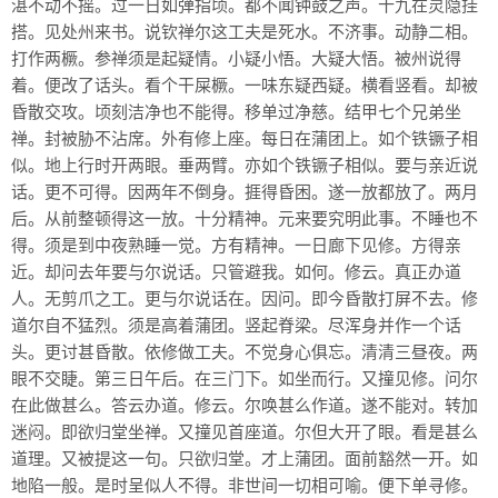
湛不动不摇。过一日如弹指顷。都不闻钟鼓之声。十九在灵隐挂
搭。见处州来书。说钦禅尔这工夫是死水。不济事。动静二相。
打作两橛。参禅须是起疑情。小疑小悟。大疑大悟。被州说得
着。便改了话头。看个干屎橛。一味东疑西疑。横看竖看。却被
昏散交攻。顷刻洁净也不能得。移单过净慈。结甲七个兄弟坐
禅。封被胁不沾席。外有修上座。每日在蒲团上。如个铁镢子相
似。地上行时开两眼。垂两臂。亦如个铁镢子相似。要与亲近说
话。更不可得。因两年不倒身。捱得昏困。遂一放都放了。两月
后。从前整顿得这一放。十分精神。元来要究明此事。不睡也不
得。须是到中夜熟睡一觉。方有精神。一日廊下见修。方得亲
近。却问去年要与尔说话。只管避我。如何。修云。真正办道
人。无剪爪之工。更与尔说话在。因问。即今昏散打屏不去。修
道尔自不猛烈。须是高着蒲团。竖起脊梁。尽浑身并作一个话
头。更讨甚昏散。依修做工夫。不觉身心俱忘。清清三昼夜。两
眼不交睫。第三日午后。在三门下。如坐而行。又撞见修。问尔
在此做甚么。答云办道。修云。尔唤甚么作道。遂不能对。转加
迷闷。即欲归堂坐禅。又撞见首座道。尔但大开了眼。看是甚么
道理。又被提这一句。只欲归堂。才上蒲团。面前豁然一开。如
地陷一般。是时呈似人不得。非世间一切相可喻。便下单寻修。