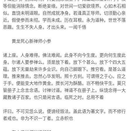
等但能消除情念。断绝妄缘。对世间一切爱欲境界。心如木石相
似。直饶未明道眼。自然成就净身。若逢真正导师。切须勤心亲
近。假使参而未彻。学而未成。历在耳根。永为道种。世世不落
恶趣。生生不失人身。才出头来。一闻千悟
黄龙死心新禅师小参
诸上座。人身难得。佛法难闻。此身不向今生度。更向何生度此
身。尔诸人要参禅么。须是放下着。放下个甚么。放下个四大五
蕴。放下无量劫来许多业识。向自己脚跟下。推穷看。是甚么道
理。推来推去。忽然心华发明。照十方刹。可谓得之于心。应之
于手。便能变大地作黄金。搅长河为酥酪。岂不畅快平生。莫只
管册子上念言念语。讨禅讨道。禅道不在册子上。纵饶念得一大
藏教诸子百家。也只是闲言语。临死之时。总用不着
评曰。不可见恁么说。便谤经毁法。盖此语为著文字。而不修行
者戒也。非为不识一丁者。立赤帜也