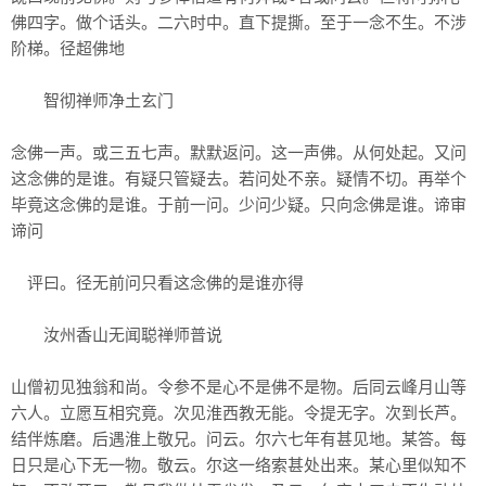
佛四字。做个话头。二六时中。直下提撕。至于一念不生。不涉
阶梯。径超佛地
智彻禅师净土玄门
念佛一声。或三五七声。默默返问。这一声佛。从何处起。又问
这念佛的是谁。有疑只管疑去。若问处不亲。疑情不切。再举个
毕竟这念佛的是谁。于前一问。少问少疑。只向念佛是谁。谛审
谛问
评曰。径无前问只看这念佛的是谁亦得
汝州香山无闻聪禅师普说
山僧初见独翁和尚。令参不是心不是佛不是物。后同云峰月山等
六人。立愿互相究竟。次见淮西教无能。令提无字。次到长芦。
结伴炼磨。后遇淮上敬兄。问云。尔六七年有甚见地。某答。每
日只是心下无一物。敬云。尔这一络索甚处出来。某心里似知不