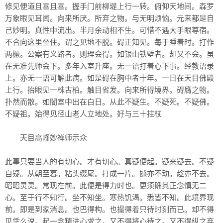
修见便道且喜且喜。握手门前柳堤上行一转。俯仰天地间。森罗
万象眼见耳闻。向来所厌。所弃之物。与无明烦恼。元来都是自
己妙明。真性中流出。半月余动相不生。可惜不遇大手眼尊宿。
不合向这里坐住。谓之见地不脱。碍正知见。每于睡着时。打作
两橛。公案有义路者。则理会得。如银山铁壁者。却又不会。虽
在无准先师会下。多年入室升座。无一语打着心下事。经教语录
上。亦无一语可解此病。如是碍在胸中者十年。一日在天目佛殿
上行。抬眼见一株古柏。触目省发。向来所得境界。碍膺之物。
扑然而散。如闇室中出在白日。从此不疑生。不疑死。不疑佛。
不疑祖。始得见径山老人立地处。好与三十拄杖
天目高峰妙禅师示众
此事只要当人的有切心。才有切心。真疑便起。疑来疑去。不疑
自疑。从朝至暮。粘头缀尾。打成一片。撼亦不动。趁亦不去。
昭昭灵灵。常现在前。此便是得力时也。更须确其正念慎无二
心。至于行不知行。坐不知坐。寒热饥渴。悉皆不知。此境界现
前。即是到家消息。也巴得构。也撮得着只待时刻而已。却不得
见恁么说。起一念精进心求之。又不得将心待之。又不得纵之弃