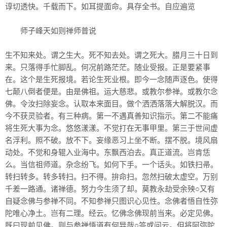
谆切透快。千载而下。如耳提面命。具存全书。自应遍览
师子峰天如则禅师普说
生不知来处。谓之生大。死不知去处。谓之死大。腊月三十日到
来。只落得手忙脚乱。何况前路茫茫。随业受报。正是要紧事
在。这个是生死报境。若论生死业根。即今一念随声逐色。使得
七颠八倒者便是。由是佛祖。运大慈悲。或教尔参禅。或教尔念
佛。令汝扫除妄念。认取本来面目。做个洒洒落落大解脱汉。而
今不获灵验者。有三种病。第一不遇真善知识指示。第二不能痛
将生死大事为念。悠悠漾漾。不觉打在无事甲里。第三于世间虚
名浮利。照不破。放不下。妄缘恶习上坐不断。摆不脱。境风扇
动处。不觉和身辊入业海中。东飘西泊去。真正道流。岂肯恁
么。当信祖师道。杂念纷飞。如何下手。一个话头。如铁扫帚。
转扫转多。转多转扫。扫不得。拚命扫。忽然扫破太虚空。万别
千差一路通。诸禅德。努力今生须了却。莫教永劫受余殃○又有
自疑念佛与参禅不同。不知参禅只图识心见性。念佛者悟自性弥
陀唯心净土。岂有二理。经云。忆佛念佛现前当来。必定见佛。
既曰现前见佛。则与参禅悟道有何异哉○答或问云。但将阿弥陀