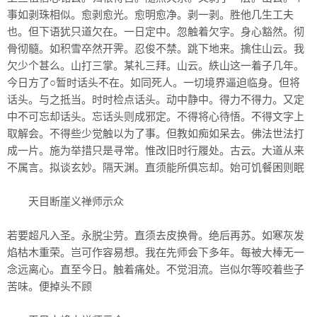
事如剥珠相似。愈剥愈光。愈明愈净。剥一剥。胜他几生工夫
也。但下语犹只道欠在。一日定中。忽触着欠字。身心豁然。彻
骨彻髓。如积雪卒然开霁。忍俊不禁。跳下地来。擒住山云。我
欠少个甚么。山打三掌。某礼三拜。山云。紩山这一着子几年。
今日方了○暂时话头不在。如同死人。一切境界逼迫临身。但将
话头。与之抵当。时时检点话头。动中静中。得力不得力。又定
中不可忘却话头。忘话头则成邪定。不得将心待悟。不得文字上
取解会。不得些少觉触以为了事。但教如痴如呆去。佛法世法打
成一片。施为举措只是寻常。惟改旧时行履处。古云。大道从来
不属言。拟谈玄妙。隔天渊。直须能所俱忘却。始可饥餐困则眠
天目断崖义禅师示众
若要超凡入圣。永脱尘劳。直须去皮换骨。绝后再苏。如寒灰发
焰枯木重荣。岂可作容易想。我在先师会下多年。每被大棒无一
念远离心。直至今日。触着痛处。不觉泪流。岂似尔等咬着些子
苦味。便掉头不顾