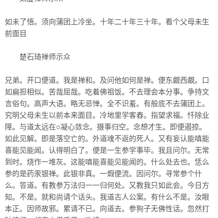
如未了悟。须向蒲团上冷坐。十年二十年三十年。看个父母未生
前面目
楚石琦禅师示众
兄弟。开口便道。我是禅和。及问他如何是禅。便东覰西覰。口
如扁担相似。苦哉屈哉。吃着佛祖饭。不去理会本分事。争持文
言俗句。高声大语。略无忌惮。全不识羞。有般底不去蒲团上。
究明父母未生以前本来面目。冷地里学客舂。指望求福。忏除业
障。与道太远在○凝心敛念。摄事归空。念想才生。即便遏捺。
如此见解。即是落空亡的。外道魂不返的死人。又有妄认能嗔能
喜能见能闻。认得明白了。便是一生参学事毕。我且问尔。无常
到时。烧作一堆灰。这能嗔能喜能见能闻的。什么处去也。恁么
参的是药汞银禅。此银非真。一煆便流。因问尔。寻常参个什
么。答道。有教参万法归一一归何处。又教我只如此会。今日方
知。不是。就和尚请个话头。我道古人公案。有什么不是。汝眼
本正。因师故邪。累请不已。向道去。参狗子无佛性话。忽然打