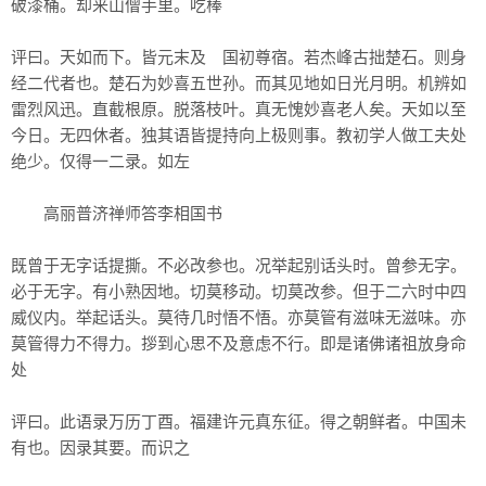
破漆桶。却来山僧手里。吃棒
评曰。天如而下。皆元末及 国初尊宿。若杰峰古拙楚石。则身
经二代者也。楚石为妙喜五世孙。而其见地如日光月明。机辨如
雷烈风迅。直截根原。脱落枝叶。真无愧妙喜老人矣。天如以至
今日。无四休者。独其语皆提持向上极则事。教初学人做工夫处
绝少。仅得一二录。如左
高丽普济禅师答李相国书
既曾于无字话提撕。不必改参也。况举起别话头时。曾参无字。
必于无字。有小熟因地。切莫移动。切莫改参。但于二六时中四
威仪内。举起话头。莫待几时悟不悟。亦莫管有滋味无滋味。亦
莫管得力不得力。拶到心思不及意虑不行。即是诸佛诸祖放身命
处
评曰。此语录万历丁酉。福建许元真东征。得之朝鲜者。中国未
有也。因录其要。而识之