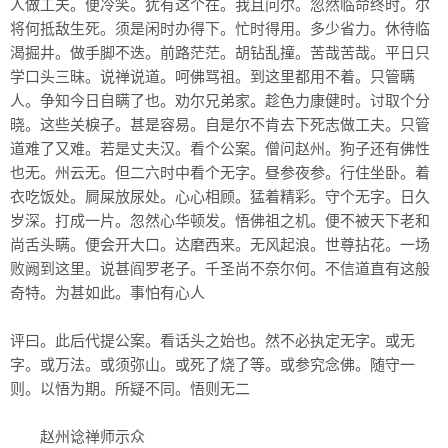
人做工夫。便冷笑。犹有这个在。我且问尔。忽然临命终时。尔
将何抵敌生死。须是闲时办得下。忙时得用。多少省力。休待临
渴掘井。做手脚不迭。前路茫茫。胡钻乱撞。苦哉苦哉。平日只
学口头三昧。说禅说道。呵佛骂祖。到这里都用不着。只管瞒
人。争知今日自瞒了也。劝尔兄弟家。趁色力康健时。讨取个分
晓。这些关棙子。甚是容易。自是尔不肯去下死志做工夫。只管
道难了又难。若是丈夫汉。看个公案。僧问赵州。狗子还有佛性
也无。州云无。但二六时中看个无字。昼参夜参。行住坐卧。着
衣吃饭处。屙屎放尿处。心心相顾。猛着精彩。守个无字。日久
岁深。打成一片。忽然心华顿发。悟佛祖之机。便不被天下老和
尚舌头瞒。便会开大口。达磨西来。无风起浪。世尊拈花。一场
败阙到这里。说甚阎罗老子。千圣尚不奈尔何。不信道直有这般
奇特。为甚如此。事怕有心人
评曰。此后代提公案。看话头之始也。然不必执定无字。或无
字。或万法。或须弥山。或死了烧了等。或参究念佛。随守一
则。以悟为期。所疑不同。悟则无二
赵州谂禅师示众