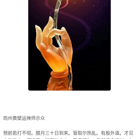
筠州黄檗运禅师示众
预前若打不彻。腊月三十日到来。管取尔热乱。有般外道。才见