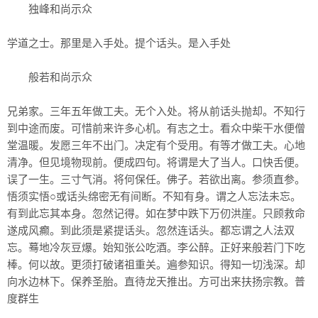
独峰和尚示众
学道之士。那里是入手处。提个话头。是入手处
般若和尚示众
兄弟家。三年五年做工夫。无个入处。将从前话头抛却。不知行
到中途而废。可惜前来许多心机。有志之士。看众中柴干水便僧
堂温暖。发愿三年不出门。决定有个受用。有等才做工夫。心地
清净。但见境物现前。便成四句。将谓是大了当人。口快舌便。
误了一生。三寸气消。将何保任。佛子。若欲出离。参须直参。
悟须实悟○或话头绵密无有间断。不知有身。谓之人忘法未忘。
有到此忘其本身。忽然记得。如在梦中跌下万仞洪崖。只顾救命
遂成风癫。到此须是紧提话头。忽然连话头。都忘谓之人法双
忘。蓦地冷灰豆爆。始知张公吃酒。李公醉。正好来般若门下吃
棒。何以故。更须打破诸祖重关。遍参知识。得知一切浅深。却
向水边林下。保养圣胎。直待龙天推出。方可出来扶扬宗教。普
度群生