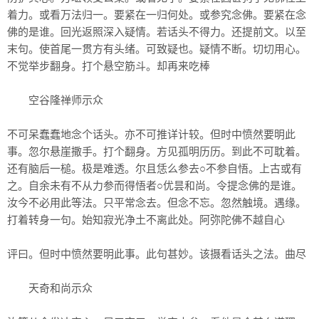
着力。或看万法归一。要紧在一归何处。或参究念佛。要紧在念
佛的是谁。回光返照深入疑情。若话头不得力。还提前文。以至
末句。使首尾一贯方有头绪。可致疑也。疑情不断。切切用心。
不觉举步翻身。打个悬空筋斗。却再来吃棒
空谷隆禅师示众
不可呆蠢蠢地念个话头。亦不可推详计较。但时中愤然要明此
事。忽尔悬崖撒手。打个翻身。方见孤明历历。到此不可耽着。
还有脑后一槌。极是难透。尔且恁么参去○不参自悟。上古或有
之。自余未有不从力参而得悟者○优昙和尚。令提念佛的是谁。
汝今不必用此等法。只平常念去。但念不忘。忽然触境。遇缘。
打着转身一句。始知寂光净土不离此处。阿弥陀佛不越自心
评曰。但时中愤然要明此事。此句甚妙。该摄看话头之法。曲尽
天奇和尚示众