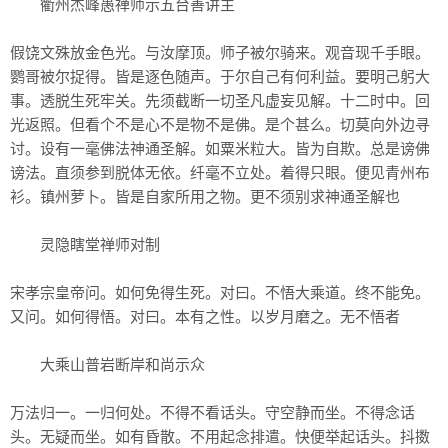
衢州杰峰愚禅师示五台善讲主
假饶文殊放金色光。与汝摩顶。师子被尔骑来。观音现千手眼。
鹦哥被尔捉得。皆是逐色随声。于尔自己有何利益。要明己躬大
事。透脱生死牢关。先须截断一切圣凡虚妄见解。十二时中。回
光返照。但看个不是心不是物不是佛。是个甚么。切莫向外边寻
讨。设有一毫佛法神通圣解。如粟米粒大。皆为自欺。总是谤佛
谤法。直须参到脱体无依。纤毫不立处。着得只眼。便见青州布
衫。镇州萝卜。皆是自家所用之物。更不须别求神通圣解也
灵隐瞎堂禅师对制
宋孝宗皇帝问。如何免得生死。对曰。不悟大乘道。终不能免。
又问。如何得悟。对曰。本有之性。以岁月磨之。无不悟者
大乘山普岩断岸和尚示众
万法归一。一归何处。不得不看话头。守空静而坐。不得念话
头。无疑而坐。如有昏散。不用起念排遣。快便举起话头。抖擞