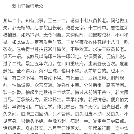
蒙山异禅师示众
某年二十。知有此事。至三十二。请益十七八员长老。问他做工
夫。都无端的。后参皖山长老。教看无字。十二时中。要惺惺如
猫捕鼠。如鸡抱卵。无令间断。未透彻时。如鼠咬棺材。不可移
易。如此做去。定有发明时节。于是昼夜孜孜体究经十八日。吃
茶次。忽会得世尊拈花迦叶微笑。不胜欢喜。求决三四员长老。
俱无一语。或教只以海印三昧一印印定。余俱莫管。便信此说。
过了二载。景定五年六月。在四川重庆府。患痢昼夜百次。危剧
濒死。全不得力。海印三昧。也用不得。从前解会的。也用不
得。有口说不得。有身动不得。有死而已。业缘境界。俱时现
前。怕怖慞惶。众苦交逼。遂强作主宰。分付后事。高着蒲团。
装一炉香。徐起坐定默祷三宝龙天。悔过从前诸不善业。若大限
当尽。愿承般若力。正念托生。早早出家。若得病愈。便弃俗为
僧。早得悟明。广度后学。作此愿已。提个无字。回光自看。未
久之间。脏腑三四回动。只不管他。良久眼皮不动。又良久。不
见有身。只话头不绝。至晚方起。病退一半。复坐至三更四点。
诸病尽退。身心轻安。八月至江陵落发。一年起单行脚。途中炊