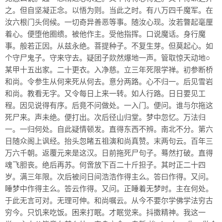
之。但自坚凝正念。以悟为则。当此之时。有八万四千魔军。在
汝六根门头伺候。一切奇异善恶等事。随汝心现。汝若瞥起毫厘
着心。便堕他圈缋。被他作主。受他指挥。口说魔话。身行魔
事。般若正因。从兹永绝。菩提种子。不复生芽。但莫起心。如
个守尸鬼子。守来守去。疑团子欻然爆地一声。管取惊天动地○
某甲十五出家。二十更衣。入净慈。立三年死限学禅。初参断桥
和尚。令参生从何来死从何去。意分两路。心不归一。后见雪岩
和尚。教看无字。又令每日上来一转。如人行路。日日要见工
程。因见说得有序。后竟不问做处。一入门。便问。谁与尔拖这
死尸来。声未绝。便打出。次后径山归堂。梦中忽忆。万法归
一。一归何处。自此疑情顿发。直得东西不辨。南北不分。第六
日随众阁上讽经。抬头忽睹五祖演和尚真赞。末两句云。百年三
万六千朝。返覆元来是这汉。日前拖死尸句子。蓦然打破。直得
魂飞胆丧。绝后再苏。何啻放下百二十斤担子。其时正二十四
岁。满三年限。次后被问日间浩浩作得主么。答曰作得。又问。
睡梦中作得主么。答云作得。又问。正睡着无梦时。主在何处。
于此无言可对。无理可伸。和尚嘱云。从今不要尔学佛学法穷古
穷今。只饥来吃饭。困来打眠。才眠觉来。抖擞精神。我这一