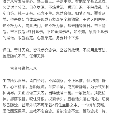
汝等从今发决定心。昼三夜三。举定本参。看他是个甚么道理。
务要讨个分晓。日久岁深。不炼昏沉。昏沉自退。不除散乱。散
乱自绝。纯一无杂。心念不生。忽然会得。如梦而醒。覆看从
前。俱是虚幻当体本来现成万象森罗全机独露。于这大明国里。
也不枉为人。向此法门。也不枉为僧。却来随缘度日。岂不畅
哉。岂不快哉○终日念佛。不知全是佛念。如不知。须看个念佛
的是谁。眼就看定。心就举定。务要讨个下落
评曰。毒峰天奇。皆教参究念佛。空谷何故谓。不必用此等法。
盖是随机不同。任便无碍
古音琴禅师示众
坐中所见善恶。皆由坐时。不起观察。不正思惟。但只瞑目静
坐。心不精采。意顺境流。半梦半醒。或贪着静境。为乐致见种
种境界。夫正因做工夫者。当睡便睡一觉。一醒便起。抖擞精
神。挪莏眼目。咬住牙根。掜紧拳头。直看话头落在何处。切莫
随昏随沈。丝毫外境不可采着○行住坐卧之中。一句弥陀莫断。
须信因深果深。直教不念自念。若能念念不空。管取念成一片。