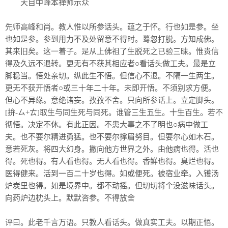
天目中峰本禅师示众
先师高峰和尚。教人惟以所参话头。蕴之于怀。行也如是参。坐
也如是参。参到用力不及处留意不得时。蓦忽打脱。方知成佛。
其来旧矣。这一着子。是从上佛祖了生脱死之已验三昧。惟贵信
得及久远不退转。更无有不获其相应者○看话头做工夫。最是立
脚稳当。悟处亲切。纵此生不悟。但信心不退。不隔一生两生。
更无不获开悟者○或三十年二十年。未即开悟。不须别求方便。
但心不异缘。意绝诸妄。孜孜不舍。只向所参话上。立定脚头。
[拚-ㄙ+ㄊ]取生与同生死与同死。谁管三生五生。十生百生。若不
彻悟。决定不休。有此正因。不患大事之不了明也○病中做工
夫。也不要尔精进勇猛。也不要尔撑眉努目。但要尔心如木石。
意若死灰。将四大幻身。撇向他方世界之外。由他病也得。活也
得。死也得。有人看也得。无人看也得。香鲜也得。臭烂也得。
医得健来。活到一百二十岁也得。如或便死。被宿业牵。入镬汤
炉炭里也得。如是境界中。都不动摇。但切切将个没滋味话头。
向药炉边枕头上。默默咨参。不得放舍
评曰。此老千言万语。只教人看话头。做真实工夫。以期正悟。