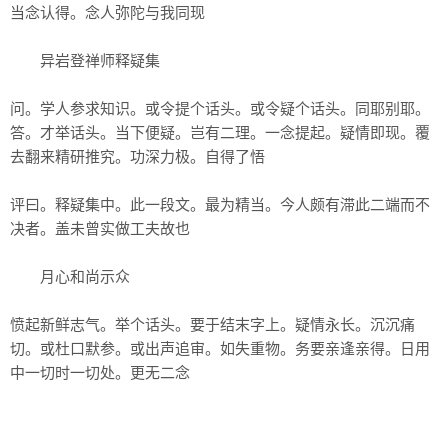
当念认得。念人弥陀与我同现
异岩登禅师释疑集
问。学人参求知识。或令提个话头。或令疑个话头。同耶别耶。
答。才举话头。当下便疑。岂有二理。一念提起。疑情即现。覆
去翻来精研推究。功深力极。自得了悟
评曰。释疑集中。此一段文。最为精当。今人颇有滞此二端而不
决者。盖未曾实做工夫故也
月心和尚示众
愤起新鲜志气。举个话头。要于结末字上。疑情永长。沉沉痛
切。或杜口默参。或出声追审。如失重物。务要亲逢亲得。日用
中一切时一切处。更无二念