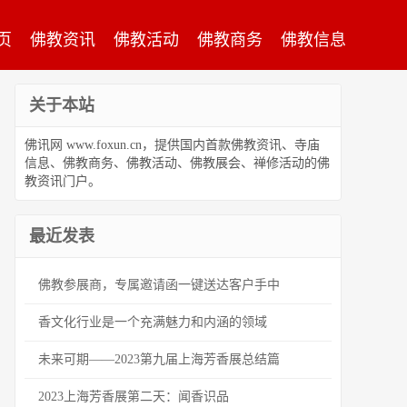
页
佛教资讯
佛教活动
佛教商务
佛教信息
关于本站
佛讯网 www.foxun.cn，提供国内首款佛教资讯、寺庙
信息、佛教商务、佛教活动、佛教展会、禅修活动的佛
教资讯门户。
最近发表
佛教参展商，专属邀请函一键送达客户手中
香文化行业是一个充满魅力和内涵的领域
未来可期——2023第九届上海芳香展总结篇
2023上海芳香展第二天：闻香识品