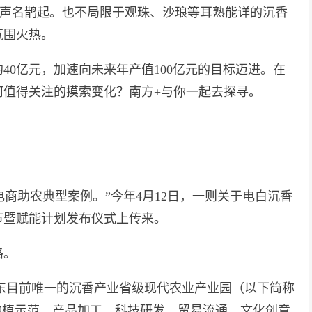
村”声名鹊起。也不局限于观珠、沙琅等耳熟能详的沉香
氛围火热。
约40亿元，加速向未来年产值100亿元的目标迈进。在
何值得关注的摸索变化？南方+与你一起去探寻。
电商助农典型案例。”今年4月12日，一则关于电白沉香
节暨赋能计划发布仪式上传来。
商路。
广东目前唯一的沉香产业省级现代农业产业园（以下简称
种植示范、产品加工、科技研发、贸易流通、文化创意