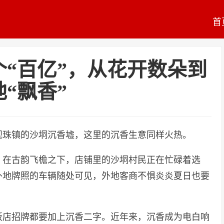
首
“百亿”，从花开数朵到
地“飘香”
观珠镇的沙垌沉香墟，这里的沉香生意同样火热。
。在古韵飞檐之下，店铺里的沙垌村民正在忙碌着选
外地牌照的车辆随处可见，外地客商不惧炎炎夏日也要
饭店招牌都要加上沉香二字。近年来，沉香成为电白响