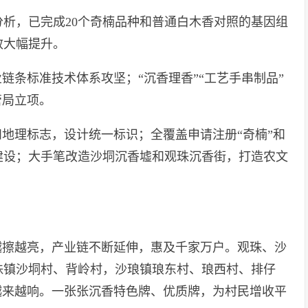
分析，已完成20个奇楠品种和普通白木香对照的基因组
效大幅提升。
链条标准技术体系攻坚；“沉香理香”“工艺手串制品”
管局立项。
和地理标志，设计统一标识；全覆盖申请注册“奇楠”和
建设；大手笔改造沙垌沉香墟和观珠沉香街，打造农文
越擦越亮，产业链不断延伸，惠及千家万户。观珠、沙
珠镇沙垌村、背岭村，沙琅镇琅东村、琅西村、排仔
越来越响。一张张沉香特色牌、优质牌，为村民增收平