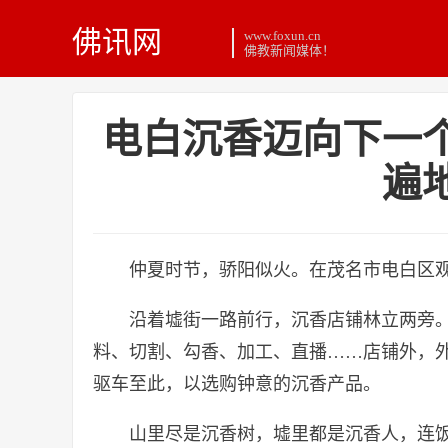
佛讯网
www.foxun.cn
佛教新闻媒体！
电白沉香迈向下一个
遍
仲夏时节，骄阳似火。在茂名市电白区
沿着墟街一路前行，沉香店铺林立两旁
料、切割、勾香、加工、直播……店铺外，
驱车至此，以选购钟意的沉香产品。
山里尽是沉香树，墟里都是沉香人，连