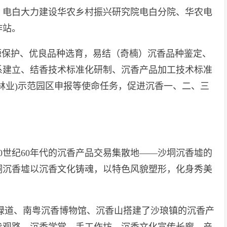
，电白大力建设华农乡村振兴研究院电白分院、华农电
作站。
源保护、优良品种选育，易结（奇楠）沉香品种鉴定、
系建立、结香技术标准化研制、沉香产品加工技术标准
林业)示范园区申报等使命任务，促进沉香一、二、三
0世纪60年代的沉香产品交易集散地——沙垌沉香墟的
垌沉香墟以沉香文化铸魂，以特色风貌塑形，化身秀美
香绿道、南粤沉香博物馆、沉香山搭建了沙琅镇的沉香产
参观路、沉香学堂、手工作坊、沉香文化宣传长廊、产