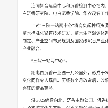
连同抖音运营中心和沉香检测中心在内
白沉香研究院、电白沉香学院、华农茂名工
上述“三院一站两中心”将肩负起种质资
苗木标准化繁育技术研发、苗木生产溯源体
制定、产业空间布局规划及国家级沉香产业(
产业融合。
“三院一站两中心”。
距电白沉香产业园十几公里外，形成于2
变化同样令人瞩目。历经数个月改造后，沙
兴旺的精品商墟。
沿G325继续向北，沉香主题公园、沉
业及旅游文化生态圈。沉香主题公园设环山