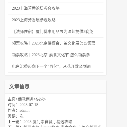
2023上海芳香论坛参会攻略
2023上海芳香展参观攻略
【法师住宿】厦门佛事用品展为法师提供2晚免
领票攻略｜2023北京佛博会、茶文化展怎么领票
领票攻略｜2023北京·素食文化节 怎么领票参
电白沉香迈向下一个“百亿”，从花开数朵到遍
文章信息
主页
>
佛教商务
>
供求
>
时间：2023-07-18
作者：admin
阅读：
次
上一篇：
2023 厦门素食餐厅精选攻略