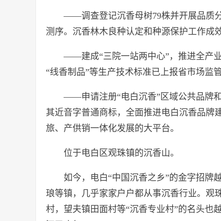
——调查登记沉香母树79株并开展品质
测序。沉香林木良种认定和种源保护工作成
——建成“三院一站两中心”，推进全产业
“线香制品”等生产技术标准已上报省市场监
——申请注册“电白沉香”区域公共品牌
其近音字普通商标，全面推进电白沉香品牌
旅、产供销一体化发展的大平台。
位于电白区观珠镇的沉香山。
如今，电白“中国沉香之乡”的金字招牌
琅等镇，几乎家家户户都从事沉香行业。观
村，望夫镇田面村等“沉香专业村”的名头也