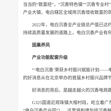
当当的“致富经”，“沉香特色镇”“沉香专业
产业大镇，电白辖区全域用沉香增收致富的
2022年，电白沉香全产业链总产值已达
持续高质量发展的道路上，电白沉香产业有
固巢养凤
产业功能配套升级
“‘电白沉香’荣获乡村振兴赋能计划——
的好消息从在北京举办的首届乡村振兴品牌
好消息的背后，是越走越火的沉香电
G325国道近观珠镇大榕村段，屹立着
“电白沉香产业园”），这里将构建包括沉香