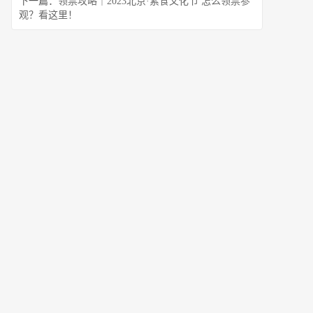
下一篇：
领票攻略｜2023北京·素食文化节 怎么领票参
观？看这里！