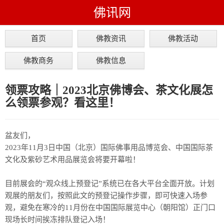
佛讯网
首页
佛教资讯
佛教活动
佛教商务
佛教信息
领票攻略｜2023北京佛博会、茶文化展怎
么领票参观？看这里！
盆友们，
2023年11月3日中国（北京）国际佛事用品博览会、中国国际茶
文化及紫砂艺术用品展览会将要开幕啦！
目前展会的“观众线上预登记”系统已在各大平台全面开放。计划
观展的朋友们，按照此文的预登记操作步骤，即可快速入场参
观，避免在寒冷的11月份在中国国际展览中心（朝阳馆）正门口
现场长时间挨冻排队登记入场！