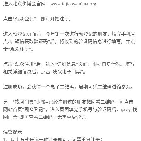
进入北京佛博会官网：www.fojiaowenhua.org
点击“观众登记”，即可开始注册。
进入预登记页面后，今年第一次进行预登记的朋友，填完手机号
点击“短信获取验证码”后，将收到的验证码信息进行填写，并点
击“观众注册”。
点击“观众注册”后，进入“详细信息”页面，根据自身情况，填写
相关详细信息后，点击“获取电子门票”。
注册成功，会获得一个电子二维码，展期可凭二维码进馆参观。
另，“找回门票”步骤--已经注册过的朋友想回看二维码，可点击
网站首页“观众登记”，进入页面填完手机号与验证码后，点击“找
回门票”即可查看二维码，无需重复登记。
温馨提示
1、以上方式任选一种注册即可，无需重复注册；