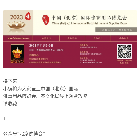
接下来
小编将为大家呈上中国（北京）国际
佛事用品博览会、茶文化展线上领票攻略
请收藏
1
公众号“北京佛博会”