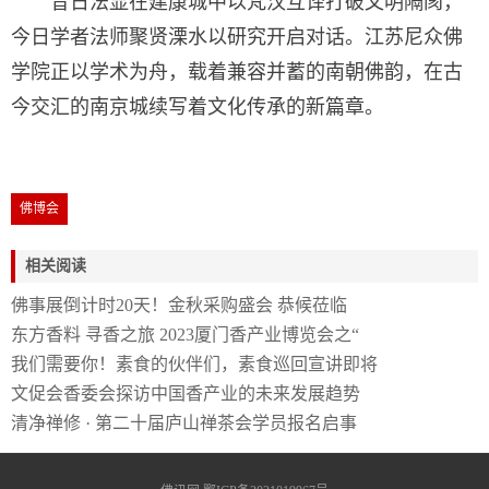
昔日法显在建康城中以梵汉互译打破文明隔阂，
今日学者法师聚贤溧水以研究开启对话。江苏尼众佛
学院正以学术为舟，载着兼容并蓄的南朝佛韵，在古
今交汇的南京城续写着文化传承的新篇章。
佛博会
相关阅读
佛事展倒计时20天！金秋采购盛会 恭候莅临
东方香料 寻香之旅 2023厦门香产业博览会之“
我们需要你！素食的伙伴们，素食巡回宣讲即将
文促会香委会探访中国香产业的未来发展趋势
清净禅修 · 第二十届庐山禅茶会学员报名启事