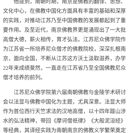
他提到，南朝时期，南京是佛教的翻译、思想、
文化中心，在佛教中国化方面具有丰富的基础和深厚
的实践，对推动江苏乃至中国佛教的发展都起到了重
要作用。及至近代，南京佛教界更是涌现出了一大批
高僧大德，薪火相传，育才弘法。江苏尼众佛学院作
为江苏省一所培养尼众僧才的佛教院校，深深扎根南
京，面向全国，不断从江苏这方沃土汲取滋养，办学
22年来成绩斐然，一直走在江苏省乃至全国佛教尼众
僧才培养的前列。
江苏尼众佛学院第六届南朝佛教与金陵学术研讨
会以法显与佛教中国化为主题，尤具深意。法显大师
作为首位西行天竺求法的汉地高僧，以十四年跋山涉
水的弘法精神，带回《摩诃僧祇律》《大般泥洹经》
等经典，其译经实践为南朝南京的佛教义学繁荣奠定