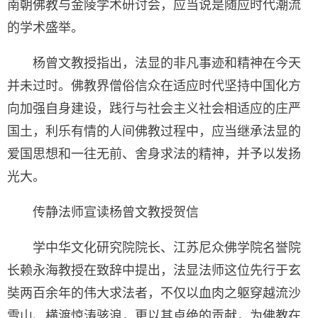
南朝佛教与金陵学术研讨会，应当说是随应时代潮流
的学术盛举。
杨曾文教授指出，法显的非凡事迹和精神在今天
并未过时。佛教界僧俗信众在适应时代坚持中国化方
向加强自身建设，践行与社会主义社会相适应的庄严
国土，利乐有情的人间佛教过程中，应当继承法显的
爱国思想和一往无前、舍身求法的精神，并予以发扬
光大。
传静法师宣读杨曾文教授贺信
学中华文化研究院院长、江苏尼众佛学院名誉院
长赖永海教授在致辞中提出，法显法师这位先行于玄
奘两百余年的伟大求法者，不仅以血肉之躯穿越流沙
雪山、横渡惊涛骇浪，更以其卓绝的贡献，为佛教在