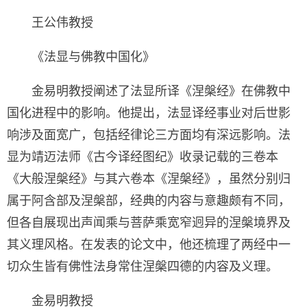
王公伟教授
《法显与佛教中国化》
金易明教授阐述了法显所译《涅槃经》在佛教中
国化进程中的影响。他提出，法显译经事业对后世影
响涉及面宽广，包括经律论三方面均有深远影响。法
显为靖迈法师《古今译经图纪》收录记载的三卷本
《大般涅槃经》与其六卷本《涅槃经》，虽然分别归
属于阿含部及涅槃部，经典的内容与意趣颇有不同，
但各自展现出声闻乘与菩萨乘宽窄迥异的涅槃境界及
其义理风格。在发表的论文中，他还梳理了两经中一
切众生皆有佛性法身常住涅槃四德的内容及义理。
金易明教授