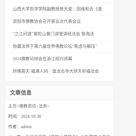
山西大学哲学学院副教授景天星：因缘和合《普
资阳市佛教协会召开第五次代表会议
“之江问道”普陀山普门讲堂讲经法会 智海法
怡藏法师于第六届世界佛教论坛“焦虑与解压”
2024佛教论辩会在浙江绍兴闭幕
供佛斋天 福满人间｜盘龙古寺大供天祈福法会
文章信息
主页
>
佛教资讯
>
法务
>
时间：2024-10-30
作者：admin