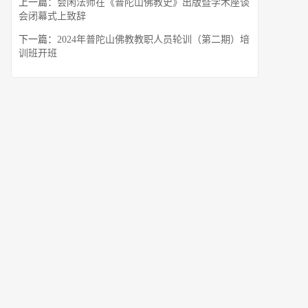
上一篇：
会闲法师在《普陀山佛教史》出版暨学术座谈
会闭幕式上致辞
下一篇：
2024年普陀山佛教教职人员轮训（第二期）培
训班开班