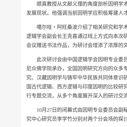
顺真教授从文献义理的角度剖析因明学
发展现状。他强调当前因明学应积极筹建人
噶尔哇・阿旺桑波介绍了相关研究和学
逻辑学会副会长王克喜通过线上方式向本次
会议赠送书法作品，为研讨会增添了浓厚的
此次研讨会由中国逻辑学会因明专业委
尼众佛学院承办，全国因明研究方向的众多
究、汉藏因明学与铸牢中华民族共同体意识
国古代逻辑、西方逻辑与印度因明的比较研
行专题交流，从多个角度展开深入的研讨交
10月27日的闭幕式由因明专业委员会
究中心研究员李学竹分别对两个分会场的探