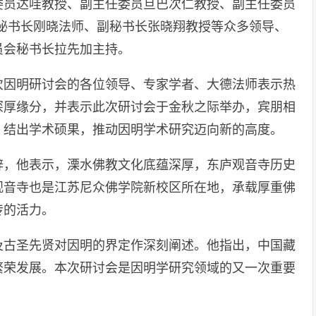
委员达哇教授、副主任委员旦巴次仁教授、副主任委员
秘书长刚晓法师、副秘书长张晓翔教授等众多领导、
员会秘书长拉先加主持。
次因明研讨会的各位领导、专家学者、大德法师表示热
深厚缘分，并表示此次研讨会于金秋之际举办，宾朋相
，结出学术硕果，推动因明学术研究迈向新的高度。
辞，他表示，溧水佛教文化底蕴深厚，东庐观音寺历史
观音寺也是江苏尼众佛学院新校区所在地，承载厚重佛
传的活力。
及古圣先贤对因明的界定作深刻阐述。他指出，中国藏
繁荣发展。本次研讨会是因明学研究领域的又一次重要
。