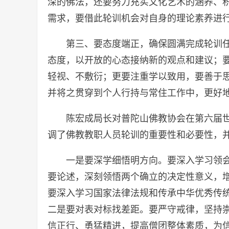
深的佛法，还要努力充实文化艺术的涵养、
需求，要借此轮训机会对自身的理论素养进
第三、要态度端正，确保圆满完成轮训
态度，以开放的心态接纳新的观点和建议；
轻视、不敷衍；更要注重学以致用，要善于
并将之贯穿到个人行持与常住工作中，更好
陈宏成局长对普陀山佛教协会在第六届
调了佛教教职人员轮训的重要性和必要性，
一是要深学细悟明方向。要深入学习领
要论述，深刻领悟两个确立的决定性意义，
要深入学习国家法律法规和传承中华优秀传
二是要对表对标找差距。要严守戒律，坚持
信正行、勇猛精进，提高僧团整体素质，为