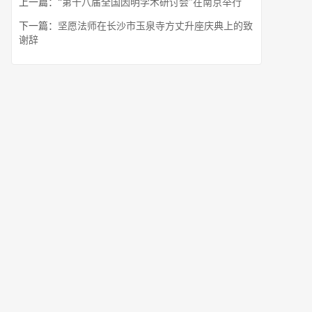
上一篇：
“第十八届全国因明学术研讨会”在南京举行
下一篇：
坚愿法师在长沙市玉泉寺方丈升座庆典上的致
谢辞