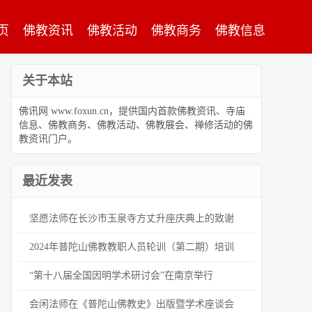
页
佛教资讯
佛教活动
佛教商务
佛教信息
关于本站
佛讯网 www.foxun.cn，提供国内首款佛教资讯、寺庙
信息、佛教商务、佛教活动、佛教展会、禅修活动的佛
教资讯门户。
最近发表
坚愿法师在长沙市玉泉寺方丈升座庆典上的致谢
2024年普陀山佛教教职人员轮训（第二期）培训
“第十八届全国因明学术研讨会”在南京举行
会闲法师在《普陀山佛教史》出版暨学术座谈会