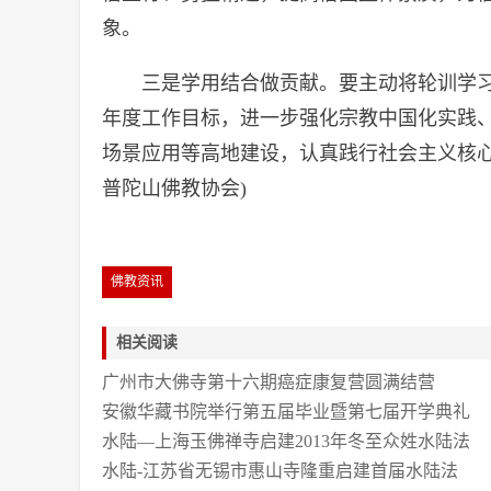
象。
三是学用结合做贡献。要主动将轮训学习
年度工作目标，进一步强化宗教中国化实践
场景应用等高地建设，认真践行社会主义核心
普陀山佛教协会)
佛教资讯
相关阅读
广州市大佛寺第十六期癌症康复营圆满结营
安徽华藏书院举行第五届毕业暨第七届开学典礼
水陆—上海玉佛禅寺启建2013年冬至众姓水陆法
水陆-江苏省无锡市惠山寺隆重启建首届水陆法