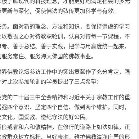
积极了解现代的科技理念，才能更好地满足社会的多元
行更新与深化，促使佛法的弘传更加科学与有效。
任务。面对新的理念、方法和知识，要保持谦虚的学习
要以敬畏之心对待教职轮训，认真对待每一节课程，不
思考、善于总结、善于实践，把学与用高度统一起来，
地服务常住、服务海天佛国的佛教事业。
世界佛教论坛参访工作中的突出贡献作了充分肯定，强
并对此次参加轮训的学员提出了三点希望：
会党的二十届三中全会精神和习近平关于宗教工作的重
增强四个意识、坚定四个自信、做到两个维护。同时，
统文化，国爱教、遵纪守法的好公民。
崇俭戒奢和六和敬精神，在修行的道路上如法如律，正
信教群众树立标杆、当好表率，维护佛教清净庄严的形