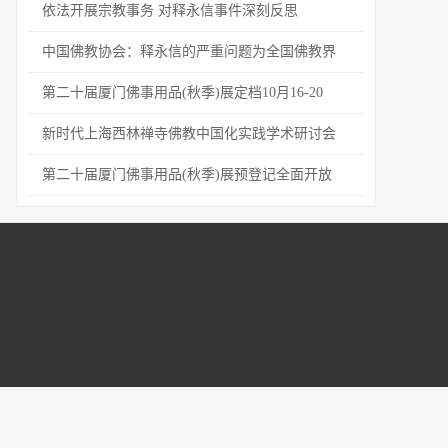
依法开展宗教事务 对释永信事件深刻反思
中国佛教协会：释永信的严重问题为全国佛教界
第二十届厦门佛事用品(秋季)展定档10月16-20
新时代上海西林禅寺佛教中国化实践学术研讨会
第二十届厦门佛事用品(秋季)展预登记全面开放