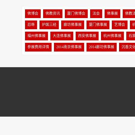
佛博会
佛教资讯
厦门佛博会
法会
佛事展
佛教
忍辱
护国三经
廊坊佛事展
厦门佛事展
艺博会
福州佛事展
大连佛事展
西安佛事展
杭州佛事展
石
参展费用详情
2014南京佛事展
2014廊坊佛事展
沉香文