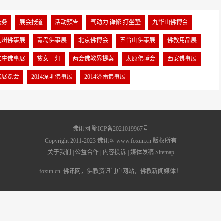
法务
展会报道
活动预告
气动力 禅修 打坐垫
九华山佛博会
杭州佛事展
青岛佛事展
北京佛博会
五台山佛事展
佛教用品展
家庄佛事展
贫女一灯
两会佛教界提案
太原佛博会
西安佛事展
化展览会
2014深圳佛事展
2014济南佛事展
佛讯网 鄂ICP备2021019967号
Copyright 2011-2023 佛讯网 www.foxun.cn 版权所有
关于我们
|
公益合作
|
内容投诉
|
媒体发稿
Sitemap
foxun.cn_佛讯网，佛教资讯门户网站，佛教新闻媒体！