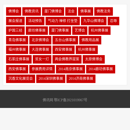
佛博会
佛教资讯
厦门佛博会
法会
佛事展
佛教法务
展会报道
活动预告
气动力 禅修 打坐垫
九华山佛博会
忍辱
护国三经
廊坊佛事展
厦门佛事展
艺博会
杭州佛事展
青岛佛事展
北京佛博会
五台山佛事展
佛教用品展
福州佛事展
大连佛事展
西安佛事展
杭州佛事展
石家庄佛事展
贫女一灯
两会佛教界提案
太原佛博会
西安佛事展
参展费用详情
2014南京佛事展
2014廊坊佛事展
沉香文化展览会
2014深圳佛事展
2014济南佛事展
佛讯网 鄂ICP备2021019967号
Copyright 2011-2023 佛讯网 www.foxun.cn 版权所有
关于我们
|
公益合作
|
内容投诉
|
媒体发稿
Sitemap