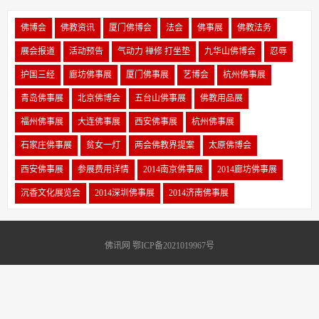
佛博会
佛教资讯
厦门佛博会
法会
佛事展
佛教法务
展会报道
活动预告
气动力 禅修 打坐垫
九华山佛博会
忍辱
护国三经
廊坊佛事展
厦门佛事展
艺博会
杭州佛事展
青岛佛事展
北京佛博会
五台山佛事展
佛教用品展
福州佛事展
大连佛事展
西安佛事展
杭州佛事展
石家庄佛事展
贫女一灯
两会佛教界提案
太原佛博会
西安佛事展
参展费用详情
2014南京佛事展
2014廊坊佛事展
沉香文化展览会
2014深圳佛事展
2014济南佛事展
佛讯网 鄂ICP备2021019967号
Copyright 2011-2023 佛讯网 www.foxun.cn 版权所有
关于我们
|
公益合作
|
内容投诉
|
媒体发稿
Sitemap